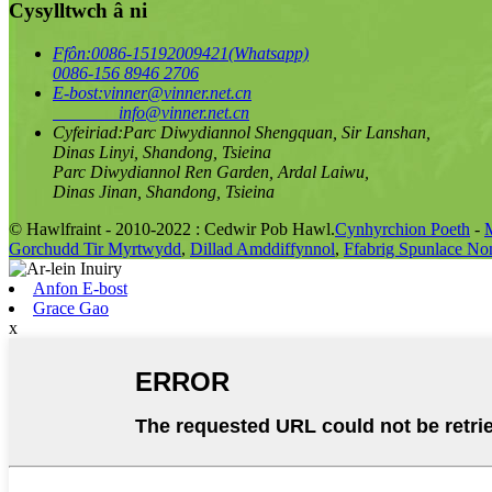
Cysylltwch â ni
Ffôn:
0086-15192009421(Whatsapp)
0086-156 8946 2706
E-bost:
vinner@vinner.net.cn
info@vinner.net.cn
Cyfeiriad:
Parc Diwydiannol Shengquan, Sir Lanshan,
Dinas Linyi, Shandong, Tsieina
Parc Diwydiannol Ren Garden, Ardal Laiwu,
Dinas Jinan, Shandong, Tsieina
© Hawlfraint - 2010-2022 : Cedwir Pob Hawl.
Cynhyrchion Poeth
-
Gorchudd Tir Myrtwydd
,
Dillad Amddiffynnol
,
Ffabrig Spunlace N
Anfon E-bost
Grace Gao
x