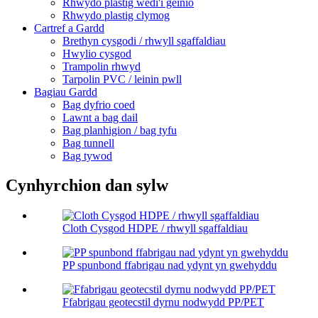
Rhwydo plastig wedi'i geinio
Rhwydo plastig clymog
Cartref a Gardd
Brethyn cysgodi / rhwyll sgaffaldiau
Hwylio cysgod
Trampolin rhwyd
Tarpolin PVC / leinin pwll
Bagiau Gardd
Bag dyfrio coed
Lawnt a bag dail
Bag planhigion / bag tyfu
Bag tunnell
Bag tywod
Cynhyrchion dan sylw
Cloth Cysgod HDPE / rhwyll sgaffaldiau
PP spunbond ffabrigau nad ydynt yn gwehyddu
Ffabrigau geotecstil dyrnu nodwydd PP/PET