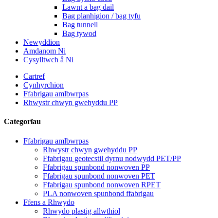
Lawnt a bag dail
Bag planhigion / bag tyfu
Bag tunnell
Bag tywod
Newyddion
Amdanom Ni
Cysylltwch â Ni
Cartref
Cynhyrchion
Ffabrigau amlbwrpas
Rhwystr chwyn gwehyddu PP
Categorïau
Ffabrigau amlbwrpas
Rhwystr chwyn gwehyddu PP
Ffabrigau geotecstil dyrnu nodwydd PET/PP
Ffabrigau spunbond nonwoven PP
Ffabrigau spunbond nonwoven PET
Ffabrigau spunbond nonwoven RPET
PLA nonwoven spunbond ffabrigau
Ffens a Rhwydo
Rhwydo plastig allwthiol