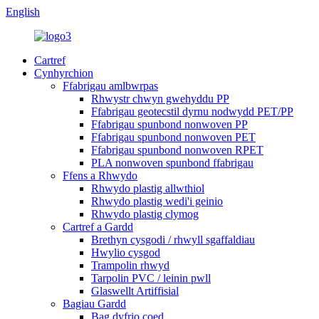
English
Cartref
Cynhyrchion
Ffabrigau amlbwrpas
Rhwystr chwyn gwehyddu PP
Ffabrigau geotecstil dyrnu nodwydd PET/PP
Ffabrigau spunbond nonwoven PP
Ffabrigau spunbond nonwoven PET
Ffabrigau spunbond nonwoven RPET
PLA nonwoven spunbond ffabrigau
Ffens a Rhwydo
Rhwydo plastig allwthiol
Rhwydo plastig wedi'i geinio
Rhwydo plastig clymog
Cartref a Gardd
Brethyn cysgodi / rhwyll sgaffaldiau
Hwylio cysgod
Trampolin rhwyd
Tarpolin PVC / leinin pwll
Glaswellt Artiffisial
Bagiau Gardd
Bag dyfrio coed