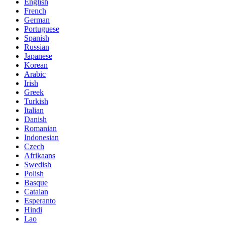
English
French
German
Portuguese
Spanish
Russian
Japanese
Korean
Arabic
Irish
Greek
Turkish
Italian
Danish
Romanian
Indonesian
Czech
Afrikaans
Swedish
Polish
Basque
Catalan
Esperanto
Hindi
Lao