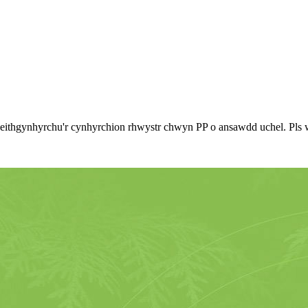
gweithgynhyrchu'r cynhyrchion rhwystr chwyn PP o ansawdd uchel. Pls 