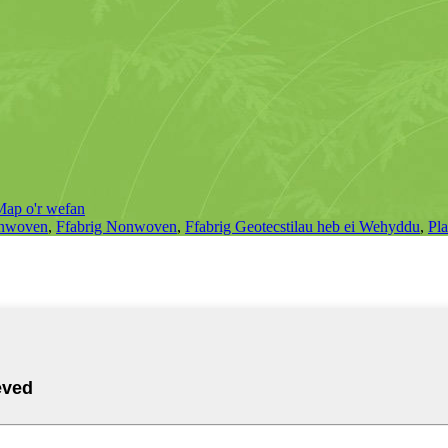
Map o'r wefan
onwoven
,
Ffabrig Nonwoven
,
Ffabrig Geotecstilau heb ei Wehyddu
,
Pl