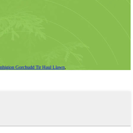
anhigion Gorchudd Tir Haul Llawn
,