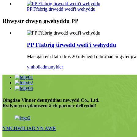
PP Ffabrig tirwedd wedi'i wehyddu
Rhwystr chwyn gwehyddu PP
PP Ffabrig tirwedd wedi'i wehyddu
Mae gan ein ffatri dros 20 mlynedd o brofiad ar gyfer 
ymholiad
manylder
Qingdao Vinner deunyddiau newydd Co., Ltd.
Rydym yn cydamseru â'ch partner delfrydol!
YMCHWILIAD YN AWR