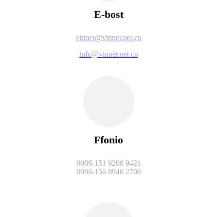
E-bost
vinner@vinner.net.cn
info@vinner.net.cn
Ffonio
0086-151 9200 9421
0086-156 8946 2706