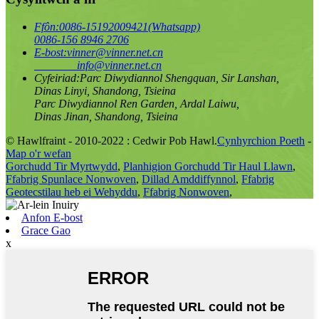
Ffôn:
0086-15192009421(Whatsapp)
0086-156 8946 2706
E-bost:
vinner@vinner.net.cn
info@vinner.net.cn
Cyfeiriad:
Parc Diwydiannol Shengquan, Sir Lanshan,
Dinas Linyi, Shandong, Tsieina
Parc Diwydiannol Ren Garden, Ardal Laiwu,
Dinas Jinan, Shandong, Tsieina
© Hawlfraint - 2010-2022 : Cedwir Pob Hawl.
Cynhyrchion Poeth
-
Map o'r wefan
Gorchudd Tir Myrtwydd
,
Planhigion Gorchudd Tir Haul Llawn
,
Ffabrig Spunlace Nonwoven
,
Dillad Amddiffynnol
,
Ffabrig
Geotecstilau heb ei Wehyddu
,
Ffabrig Nonwoven
,
Anfon E-bost
Grace Gao
x