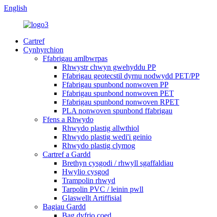
English
Cartref
Cynhyrchion
Ffabrigau amlbwrpas
Rhwystr chwyn gwehyddu PP
Ffabrigau geotecstil dyrnu nodwydd PET/PP
Ffabrigau spunbond nonwoven PP
Ffabrigau spunbond nonwoven PET
Ffabrigau spunbond nonwoven RPET
PLA nonwoven spunbond ffabrigau
Ffens a Rhwydo
Rhwydo plastig allwthiol
Rhwydo plastig wedi'i geinio
Rhwydo plastig clymog
Cartref a Gardd
Brethyn cysgodi / rhwyll sgaffaldiau
Hwylio cysgod
Trampolin rhwyd
Tarpolin PVC / leinin pwll
Glaswellt Artiffisial
Bagiau Gardd
Bag dyfrio coed