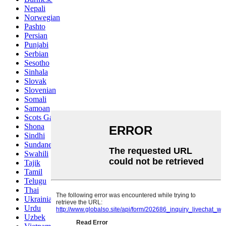
Nepali
Norwegian
Pashto
Persian
Punjabi
Serbian
Sesotho
Sinhala
Slovak
Slovenian
Somali
Samoan
Scots Gaelic
Shona
Sindhi
Sundanese
Swahili
Tajik
Tamil
Telugu
Thai
Ukrainian
Urdu
Uzbek