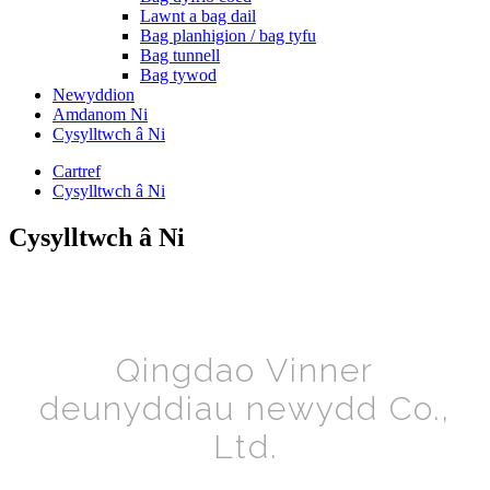
Lawnt a bag dail
Bag planhigion / bag tyfu
Bag tunnell
Bag tywod
Newyddion
Amdanom Ni
Cysylltwch â Ni
Cartref
Cysylltwch â Ni
Cysylltwch â Ni
Qingdao Vinner
deunyddiau newydd Co.,
Ltd.