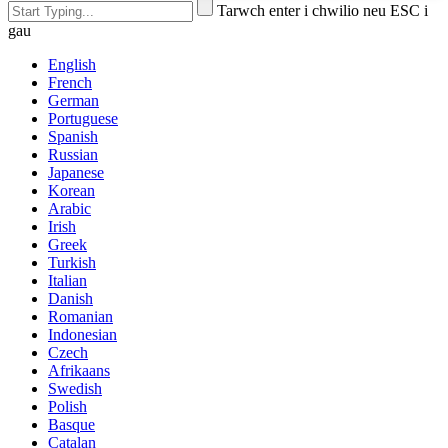
Tarwch enter i chwilio neu ESC i
gau
English
French
German
Portuguese
Spanish
Russian
Japanese
Korean
Arabic
Irish
Greek
Turkish
Italian
Danish
Romanian
Indonesian
Czech
Afrikaans
Swedish
Polish
Basque
Catalan