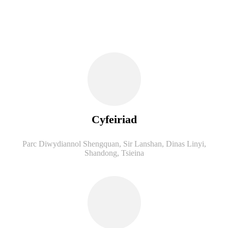
Cyfeiriad
Parc Diwydiannol Shengquan, Sir Lanshan, Dinas Linyi,
Shandong, Tsieina